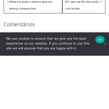
Mesa em preto e branco para um
DIY: vaso de flor decorado
almoço inesquecível
com tecido
Comentários
Deixe um comentário
We use cookies to ensure that we give you the best
OK
experience on our website. If you continue to use this
site we will assume that you are happy with it.
O seu endereço de e-mail não será publicado.
Campos
obrigatórios são marcados com
*
Comentário
*