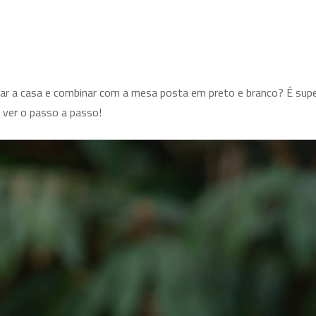
ar a casa e combinar com a mesa posta em preto e branco? É sup
 ver o passo a passo!