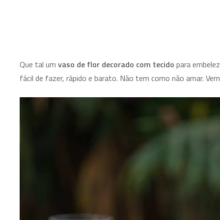
Que tal um
vaso de flor decorado com tecido
para embelez
fácil de fazer, rápido e barato. Não tem como não amar. Vem