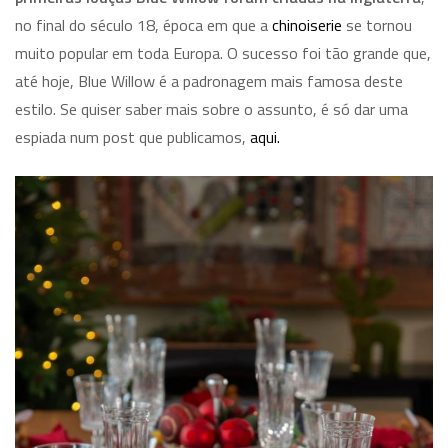
no final do século 18, época em que a
chinoiserie
se tornou
muito popular em toda Europa. O sucesso foi tão grande que,
até hoje, Blue Willow é a padronagem mais famosa deste
estilo. Se quiser saber mais sobre o assunto, é só dar uma
espiada num post que publicamos,
aqui.