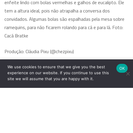
enfeite lindo com bolas vermelhas e galhos de eucalipto. Ele
tem a altura ideal, pois não atrapalha a conversa dos
convidados. Algumas bolas são espalhadas pela mesa sobre
ramequins, para não ficarem rolando para cá e para lá. Foto:
Cacá Bratke
Produção: Cláudia Pixu (@chezpixu)
Fotos: Cacá Bratke (@cacabratke)
We use cookies to ensure that we give you the best
OK
experience on our website. If you continue to use this
site we will assume that you are happy with it.
Compartilhe
Biti
e
Pixu
19 dezembro 2019
Receber
Array