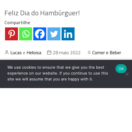
Feliz Dia do Hambúrguer!
Compartilhe
Lucas
e
Heloisa
28 maio 2022
Comer e Beber
We use cookies to ensure that we give you the best
Array
OK
experience on our website. If you continue to use this
site we will assume that you are happy with it.
Creme de
Como montar uma mesa clássica de café da
abóbora
manhã
Comentários
Deixe um comentário