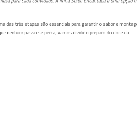
remesa para cada convidado. A linha Soleil Encantada é uma opção 
uma das três etapas são essenciais para garantir o sabor e monta
que nenhum passo se perca, vamos dividir o preparo do doce da