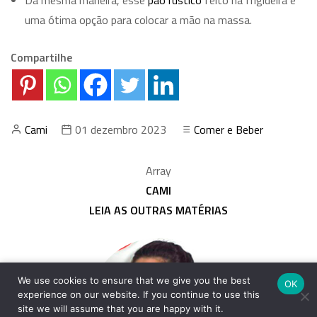
Da mesma maneira, esse
pão rústico
feito na frigideira é
uma ótima opção para colocar a mão na massa.
Compartilhe
Cami
01 dezembro 2023
Comer e Beber
Array
CAMI
LEIA AS OUTRAS MATÉRIAS
We use cookies to ensure that we give you the best
OK
experience on our website. If you continue to use this
site we will assume that you are happy with it.