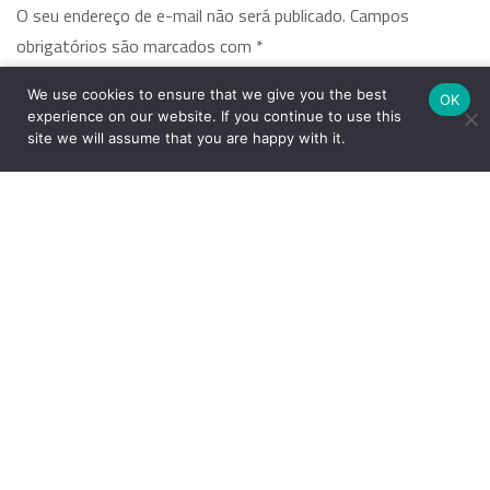
O seu endereço de e-mail não será publicado.
Campos
obrigatórios são marcados com
*
We use cookies to ensure that we give you the best
OK
Comentário
*
experience on our website. If you continue to use this
site we will assume that you are happy with it.
Nome
*
E-mail
*