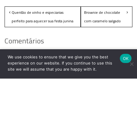
Quentão de vinho e especiarias:
Brownie de chocolate
perfeito para aquecer sua festa junina
com caramelo salgado
Comentários
Deixe um comentário
We use cookies to ensure that we give you the best
OK
experience on our website. If you continue to use this
site we will assume that you are happy with it.
O seu endereço de e-mail não será publicado.
Campos
obrigatórios são marcados com
*
Comentário
*