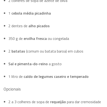
2 colheres de sopa de azeite de oliva
1
cebola média picadinha
2 dentes de
alho picados
350 g de
ervilha fresca
ou congelada
2
batatas
(comum ou batata baroa) em cubos
Sal e pimenta-do-reino
a gosto
1 litro de
caldo de legumes caseiro e temperado
Opcionais
2 a 3 colheres de sopa de
requeijão
para dar cremosidade