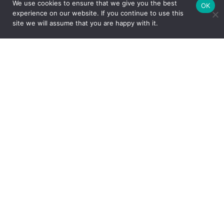
We use cookies to ensure that we give you the best
OK
experience on our website. If you continue to use this
site we will assume that you are happy with it.
Nome
*
E-mail
*
Salvar meus dados neste navegador para a próxima vez
que eu comentar.