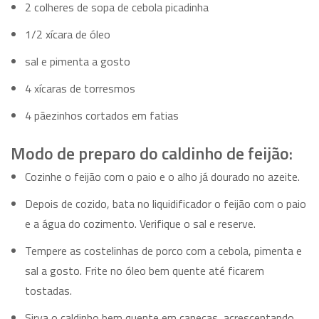
2 colheres de sopa de cebola picadinha
1/2 xícara de óleo
sal e pimenta a gosto
4 xícaras de torresmos
4 pãezinhos cortados em fatias
Modo de preparo do caldinho de feijão:
Cozinhe o feijão com o paio e o alho já dourado no azeite.
Depois de cozido, bata no liquidificador o feijão com o paio
e a água do cozimento. Verifique o sal e reserve.
Tempere as costelinhas de porco com a cebola, pimenta e
sal a gosto. Frite no óleo bem quente até ficarem
tostadas.
Sirva o caldinho bem quente em canecas, acrescentando