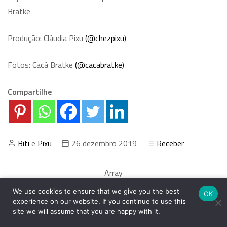
Bratke
Produção: Cláudia Pixu
(@chezpixu)
Fotos: Cacá Bratke
(@cacabratke)
Compartilhe
Biti
e
Pixu
26 dezembro 2019
Receber
Array
We use cookies to ensure that we give you the best
OK
experience on our website. If you continue to use this
Ceviche de peixe e de banana da
Brinde de Ano Novo florido –
site we will assume that you are happy with it.
terra
DIY