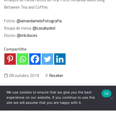
Between Tea and Coffee.
Fotos:
@amandamelofotografia
Roupa de mesa:
@casabyded
Doces:
@mlcdoces
Compartilhe
08 outubro 2019
Receber
Aperol: a bebida típica do verão
Receita de biscoito recheado
We use cookies to ensure that we give you the best
OK
experience on our website. If you continue to use this
italiano
super fácil
site we will assume that you are happy with it.
Comentários