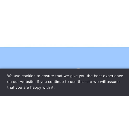
We use cookies to ensure that we give you the best experience
FEITO COM CARINHO PELA
on our website. If you continue to use this site we will assume
that you are happy with it.
ESPECIALMENTE PARA VOCÊ
Com um amplo portfólio de produtos para a casa, o Grupo Oxford
apresenta ao mercado peças que unem design e funcionalidade,
através das marcas Oxford, Biona e desde 2017, a Strauss – uma
das marcas mais tradicionais e valorizadas do segmento de
cristais de luxo com sua produção artesanal no Vale Europeu,