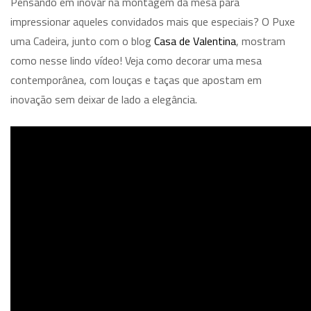
Pensando em inovar na montagem da mesa para
impressionar aqueles convidados mais que especiais? O Puxe
uma Cadeira, junto com o blog
Casa de Valentina
, mostram
como nesse lindo vídeo! Veja como decorar uma mesa
contemporânea, com louças e taças que apostam em
inovação sem deixar de lado a elegância.