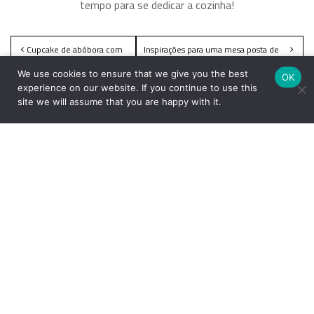
tempo para se dedicar a cozinha!
Cupcake de abóbora com
Inspirações para uma mesa posta de
brigadeiro
Natal elegante
We use cookies to ensure that we give you the best
OK
experience on our website. If you continue to use this
site we will assume that you are happy with it.
Comentários
Uma resposta para “Mac & Cheese”
Ludinira p Luiza
disse:
13 junho, 2025 às 11:44
Amei a receita, gratidão..servido numa louça oxford
então, pensa que delicia, vou fazer já.
Responder