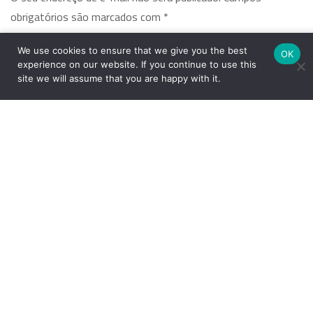
obrigatórios são marcados com
*
We use cookies to ensure that we give you the best
Comentário
*
OK
experience on our website. If you continue to use this
site we will assume that you are happy with it.
Nome
*
E-mail
*