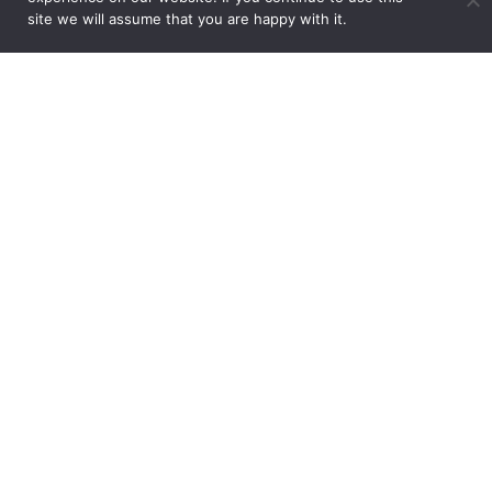
Nome
*
site we will assume that you are happy with it.
E-mail
*
Salvar meus dados neste navegador para a próxima vez
que eu comentar.