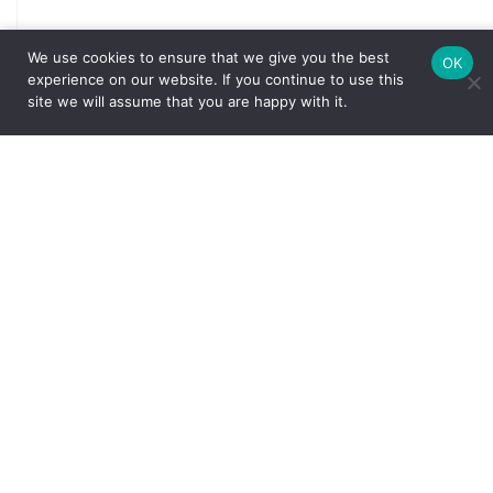
We use cookies to ensure that we give you the best
OK
experience on our website. If you continue to use this
site we will assume that you are happy with it.
Nome
*
E-mail
*
Salvar meus dados neste navegador para a próxima vez
que eu comentar.