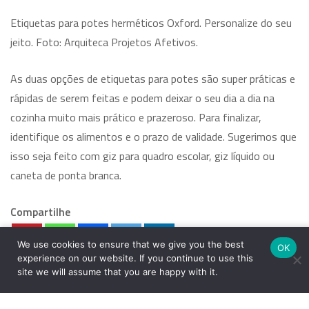
Etiquetas para potes herméticos Oxford. Personalize do seu
jeito. Foto: Arquiteca Projetos Afetivos.
As duas opções de etiquetas para potes são super práticas e
rápidas de serem feitas e podem deixar o seu dia a dia na
cozinha muito mais prático e prazeroso. Para finalizar,
identifique os alimentos e o prazo de validade. Sugerimos que
isso seja feito com giz para quadro escolar, giz líquido ou
caneta de ponta branca.
Compartilhe
We use cookies to ensure that we give you the best
OK
experience on our website. If you continue to use this
site we will assume that you are happy with it.
Fabíola
e
Amanda
03 setembro 2019
Fazer do meu jeito