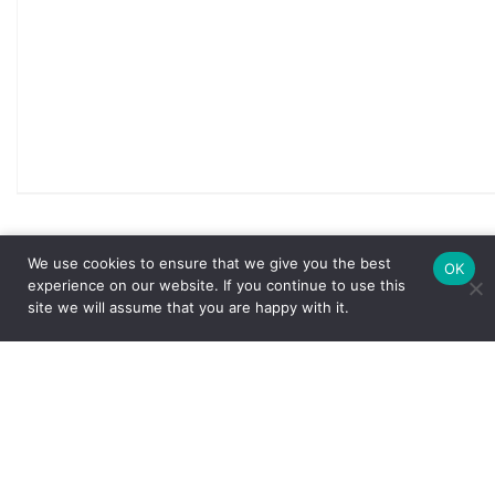
Nome
*
We use cookies to ensure that we give you the best
OK
experience on our website. If you continue to use this
site we will assume that you are happy with it.
E-mail
*
Salvar meus dados neste navegador para a próxima vez
que eu comentar.