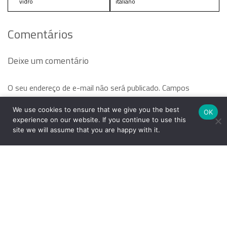
vidro
italiano
Comentários
Deixe um comentário
O seu endereço de e-mail não será publicado.
Campos
obrigatórios são marcados com
*
We use cookies to ensure that we give you the best
OK
experience on our website. If you continue to use this
Comentário
*
site we will assume that you are happy with it.