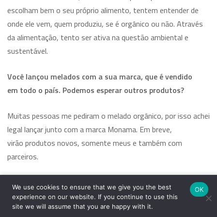
escolham bem o seu próprio alimento, tentem entender de
onde ele vem, quem produziu, se é orgânico ou não. Através
da alimentação, tento ser ativa na questão ambiental e
sustentável.
Você lançou melados com a sua marca, que é vendido
em todo o país. Podemos esperar outros produtos?
Muitas pessoas me pediram o melado orgânico, por isso achei
legal lançar junto com a marca Monama. Em breve,
virão produtos novos, somente meus e também com
parceiros.
No final de outubro, você lançou seu segundo livro
We use cookies to ensure that we give you the best
OK
de receitas. Qual a proposta dele?
experience on our website. If you continue to use this
site we will assume that you are happy with it.