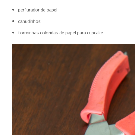
perfurador de papel
canudinhos
forminhas coloridas de papel para cupcake