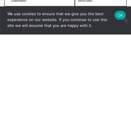
Gratinado
delicioso
We use cookies to ensure that we give you the best
OK
Comentários
experience on our website. If you continue to use this
site we will assume that you are happy with it.
Deixe um comentário
O seu endereço de e-mail não será publicado.
Campos
obrigatórios são marcados com
*
Comentário
*