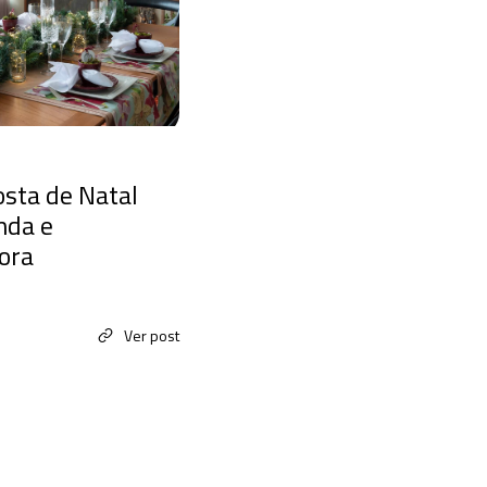
sta de Natal
nda e
ora
Ver post