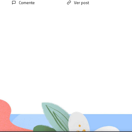
Comente
Ver post