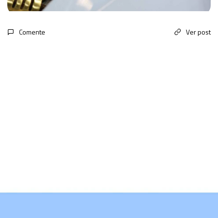
Comente
Ver post