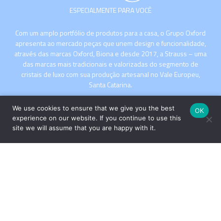
ESPECIALMENTE PARA VOCÊ
Com um amplo portfólio de produtos para a casa, o Grupo Oxford
apresenta ao mercado peças que unem design e funcionalidade,
através das marcas Oxford, Biona e desde 2017, a Strauss – uma
das marcas mais tradicionais e valorizadas do segmento de
cristais de luxo com sua produção artesanal no Vale Europeu,
Santa Catarina.
We use cookies to ensure that we give you the best
OK
experience on our website. If you continue to use this
site we will assume that you are happy with it.
INSTITUCIONAL
COMPRE
Copyright © 2026