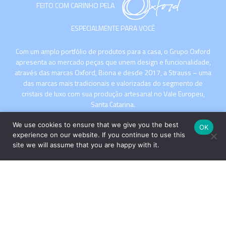
FEITO COM CARINHO PELA
ESPECIALMENTE PARA VOCÊ
Com um amplo portfólio de produtos para a casa, o Grupo Oxford
apresenta ao mercado peças que unem design e funcionalidade,
através das marcas Oxford, Biona e desde 2017, a Strauss – uma
das marcas mais tradicionais e valorizadas do segmento de
cristais de luxo com sua produção artesanal no Vale Europeu,
Santa Catarina.
We use cookies to ensure that we give you the best
OK
experience on our website. If you continue to use this
site we will assume that you are happy with it.
INSTITUCIONAL
COMPRE