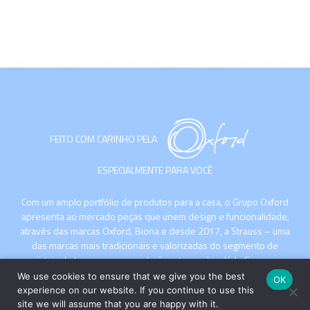
FEITO COM CARINHO PELA
ESPECIALMENTE PARA VOCÊ
Com um amplo portfólio de produtos para a casa, o Grupo Oxford
apresenta ao mercado peças que unem design e funcionalidade,
através das marcas Oxford, Biona e desde 2017, a Strauss – uma
das marcas mais tradicionais e valorizadas do segmento de
cristais de luxo com sua produção artesanal no Vale Europeu,
Santa Catarina.
We use cookies to ensure that we give you the best
OK
experience on our website. If you continue to use this
site we will assume that you are happy with it.