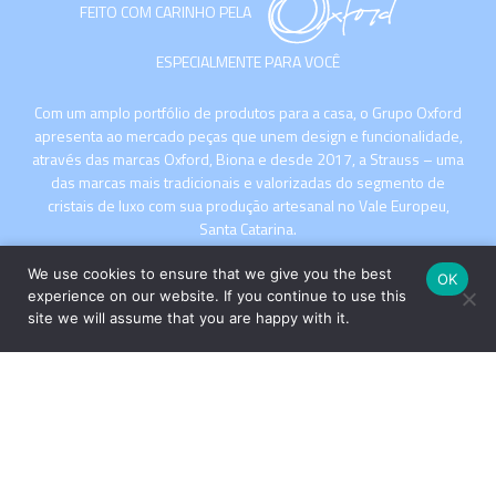
FEITO COM CARINHO PELA
ESPECIALMENTE PARA VOCÊ
Com um amplo portfólio de produtos para a casa, o Grupo Oxford
apresenta ao mercado peças que unem design e funcionalidade,
através das marcas Oxford, Biona e desde 2017, a Strauss – uma
das marcas mais tradicionais e valorizadas do segmento de
cristais de luxo com sua produção artesanal no Vale Europeu,
Santa Catarina.
We use cookies to ensure that we give you the best
OK
experience on our website. If you continue to use this
site we will assume that you are happy with it.
INSTITUCIONAL
COMPRE