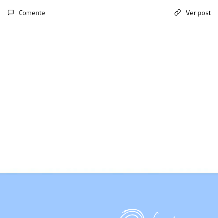
Comente
Ver post