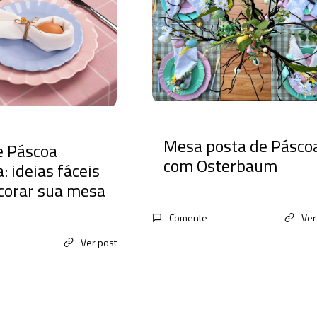
Mesa posta de Pásco
e Páscoa
com Osterbaum
: ideias fáceis
corar sua mesa
Comente
Ver
Ver post