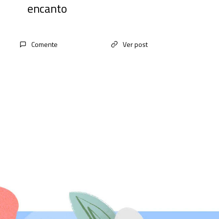
encanto
Comente
Ver post