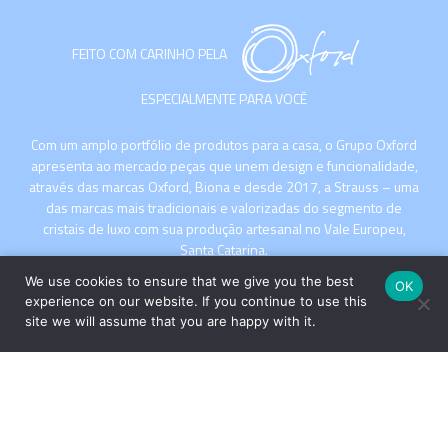
FEITO COM CARINHO PELA
ESPECIALMENTE PARA VOCÊ
Com um amplo portfólio de produtos para a casa, o Grupo Oxford
apresenta ao mercado peças que unem design e funcionalidade,
através das marcas Oxford, Biona e desde 2017, a Strauss – uma
das marcas mais tradicionais e valorizadas do segmento de
cristais de luxo com sua produção artesanal no Vale Europeu,
Santa Catarina.
We use cookies to ensure that we give you the best
OK
experience on our website. If you continue to use this
site we will assume that you are happy with it.
INSTITUCIONAL
COMPRE