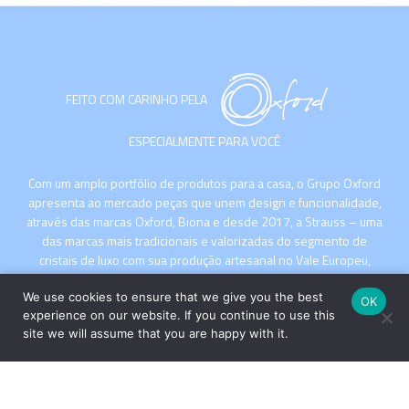
FEITO COM CARINHO PELA
ESPECIALMENTE PARA VOCÊ
Com um amplo portfólio de produtos para a casa, o Grupo Oxford
apresenta ao mercado peças que unem design e funcionalidade,
através das marcas Oxford, Biona e desde 2017, a Strauss – uma
das marcas mais tradicionais e valorizadas do segmento de
cristais de luxo com sua produção artesanal no Vale Europeu,
Santa Catarina.
We use cookies to ensure that we give you the best
OK
experience on our website. If you continue to use this
site we will assume that you are happy with it.