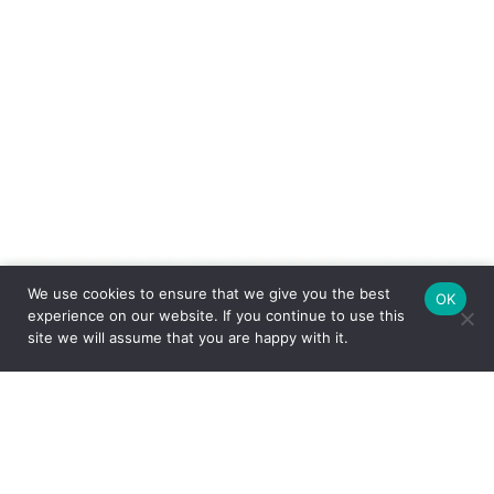
We use cookies to ensure that we give you the best
OK
experience on our website. If you continue to use this
site we will assume that you are happy with it.
FEITO COM CARINHO PELA
ESPECIALMENTE PARA VOCÊ
Com um amplo portfólio de produtos para a casa, o Grupo Oxford