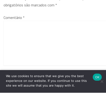
obrigatórios são marcados com
*
Comentário
*
We use cookies to ensure that we give you the best
Nome
*
OK
experience on our website. If you continue to use this
site we will assume that you are happy with it.
E-mail
*