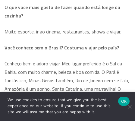
O que você mais gosta de fazer quando está longe da
cozinha?
Muito esporte, ir ao cinema, restaurantes, shows e viajar.
Você conhece bem o Brasil? Costuma viajar pelo país?
Conheço bem e adoro viajar. Meu lugar preferido é o Sul da
Bahia, com muito charme, beleza e boa comida. O Pará é
fantástico, Minas Gerais também, Rio de Janeiro nem se fala,
Amazônia é um sonho, Santa Catarina, uma marravilha! O
Brasil é todo lindo, com chapadas, praias, florestas. Adoro ir
We use cookies to ensure that we give you the best
OK
aos mercados, restaurantes e feiras de rua locais, viver e
experience on our website. If you continue to use this
site we will assume that you are happy with it.
entender o pessoal da região. Assim são as minhas viagens.
Você viaja com frequência para a França? Do que mais