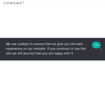
Comentário
*
We use cookies to ensure that we give you the best
OK
experience on our website. If you continue to use this
site we will assume that you are happy with it.
Nome
*
E-mail
*