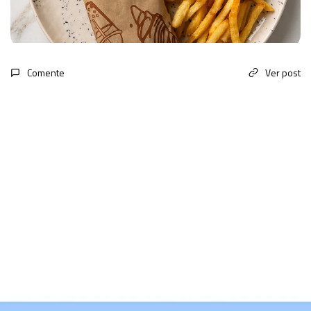
Comente
Ver post