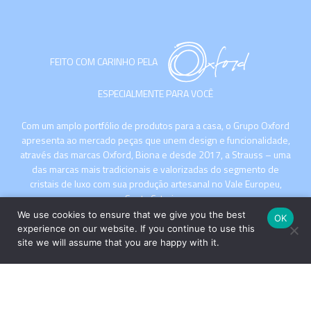
FEITO COM CARINHO PELA
ESPECIALMENTE PARA VOCÊ
Com um amplo portfólio de produtos para a casa, o Grupo Oxford
apresenta ao mercado peças que unem design e funcionalidade,
através das marcas Oxford, Biona e desde 2017, a Strauss – uma
das marcas mais tradicionais e valorizadas do segmento de
cristais de luxo com sua produção artesanal no Vale Europeu,
Santa Catarina.
We use cookies to ensure that we give you the best
OK
experience on our website. If you continue to use this
site we will assume that you are happy with it.
INSTITUCIONAL