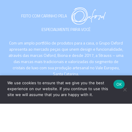
FEITO COM CARINHO PELA
ESPECIALMENTE PARA VOCÊ
Com um amplo portfólio de produtos para a casa, o Grupo Oxford
apresenta ao mercado peças que unem design e funcionalidade,
através das marcas Oxford, Biona e desde 2017, a Strauss – uma
das marcas mais tradicionais e valorizadas do segmento de
cristais de luxo com sua produção artesanal no Vale Europeu,
Santa Catarina.
We use cookies to ensure that we give you the best
OK
experience on our website. If you continue to use this
site we will assume that you are happy with it.
INSTITUCIONAL
COMPRE