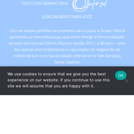
FEITO COM CARINHO PELA
ESPECIALMENTE PARA VOCÊ
Com um amplo portfólio de produtos para a casa, o Grupo Oxford
apresenta ao mercado peças que unem design e funcionalidade,
através das marcas Oxford, Biona e desde 2017, a Strauss – uma
das marcas mais tradicionais e valorizadas do segmento de
cristais de luxo com sua produção artesanal no Vale Europeu,
Santa Catarina.
We use cookies to ensure that we give you the best
OK
experience on our website. If you continue to use this
site we will assume that you are happy with it.
INSTITUCIONAL
COMPRE