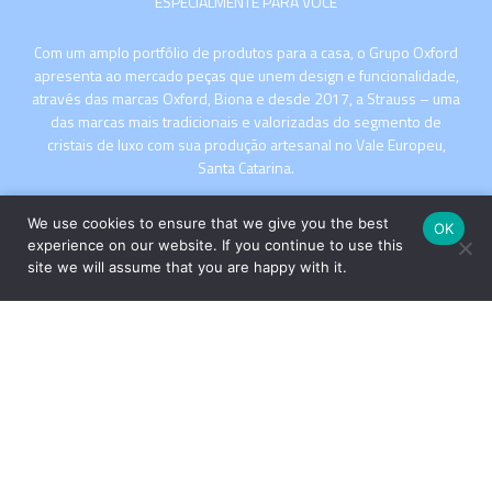
ESPECIALMENTE PARA VOCÊ
Com um amplo portfólio de produtos para a casa, o Grupo Oxford
apresenta ao mercado peças que unem design e funcionalidade,
através das marcas Oxford, Biona e desde 2017, a Strauss – uma
das marcas mais tradicionais e valorizadas do segmento de
cristais de luxo com sua produção artesanal no Vale Europeu,
Santa Catarina.
We use cookies to ensure that we give you the best
OK
experience on our website. If you continue to use this
site we will assume that you are happy with it.
INSTITUCIONAL
COMPRE
Copyright © 2026