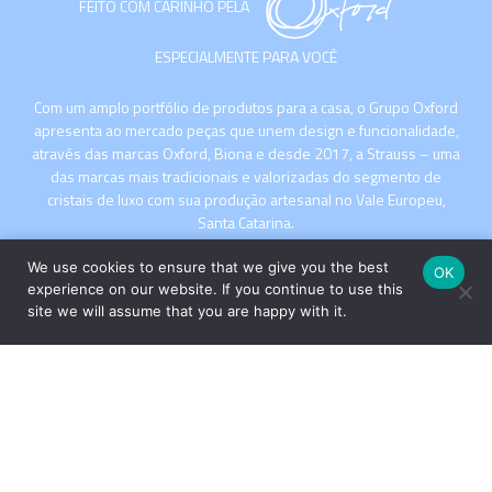
FEITO COM CARINHO PELA
ESPECIALMENTE PARA VOCÊ
Com um amplo portfólio de produtos para a casa, o Grupo Oxford
apresenta ao mercado peças que unem design e funcionalidade,
através das marcas Oxford, Biona e desde 2017, a Strauss – uma
das marcas mais tradicionais e valorizadas do segmento de
cristais de luxo com sua produção artesanal no Vale Europeu,
Santa Catarina.
We use cookies to ensure that we give you the best
OK
experience on our website. If you continue to use this
site we will assume that you are happy with it.
INSTITUCIONAL
COMPRE