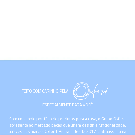
FEITO COM CARINHO PELA
ESPECIALMENTE PARA VOCÊ
Com um amplo portfólio de produtos para a casa, o Grupo Oxford
apresenta ao mercado peças que unem design e funcionalidade,
através das marcas Oxford, Biona e desde 2017, a Strauss – uma