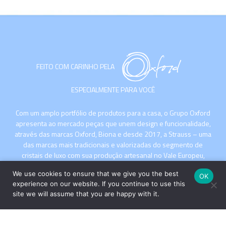
FEITO COM CARINHO PELA
ESPECIALMENTE PARA VOCÊ
Com um amplo portfólio de produtos para a casa, o Grupo Oxford
apresenta ao mercado peças que unem design e funcionalidade,
através das marcas Oxford, Biona e desde 2017, a Strauss – uma
das marcas mais tradicionais e valorizadas do segmento de
cristais de luxo com sua produção artesanal no Vale Europeu,
Santa Catarina.
We use cookies to ensure that we give you the best
OK
experience on our website. If you continue to use this
site we will assume that you are happy with it.