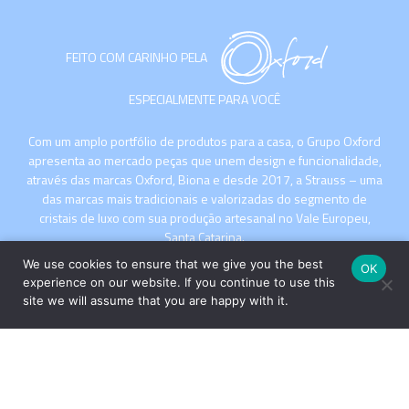
FEITO COM CARINHO PELA
ESPECIALMENTE PARA VOCÊ
Com um amplo portfólio de produtos para a casa, o Grupo Oxford
apresenta ao mercado peças que unem design e funcionalidade,
através das marcas Oxford, Biona e desde 2017, a Strauss – uma
das marcas mais tradicionais e valorizadas do segmento de
cristais de luxo com sua produção artesanal no Vale Europeu,
Santa Catarina.
We use cookies to ensure that we give you the best
OK
experience on our website. If you continue to use this
site we will assume that you are happy with it.
INSTITUCIONAL