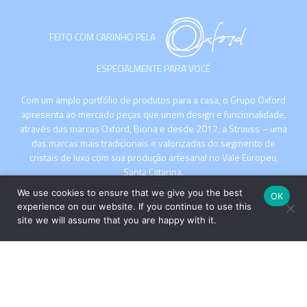
FEITO COM CARINHO PELA
ESPECIALMENTE PARA VOCÊ
Com um amplo portfólio de produtos para a casa, o Grupo Oxford
apresenta ao mercado peças que unem design e funcionalidade,
através das marcas Oxford, Biona e desde 2017, a Strauss – uma
das marcas mais tradicionais e valorizadas do segmento de
cristais de luxo com sua produção artesanal no Vale Europeu,
Santa Catarina.
We use cookies to ensure that we give you the best
OK
experience on our website. If you continue to use this
site we will assume that you are happy with it.
INSTITUCIONAL
COMPRE