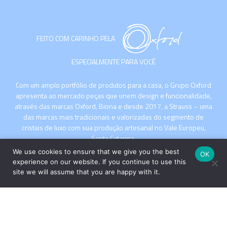
FEITO COM CARINHO PELA
ESPECIALMENTE PARA VOCÊ
Com um amplo portfólio de produtos para a casa, o Grupo Oxford
apresenta ao mercado peças que unem design e funcionalidade,
através das marcas Oxford, Biona e desde 2017, a Strauss – uma
das marcas mais tradicionais e valorizadas do segmento de
cristais de luxo com sua produção artesanal no Vale Europeu,
Santa Catarina.
We use cookies to ensure that we give you the best
OK
experience on our website. If you continue to use this
site we will assume that you are happy with it.
INSTITUCIONAL