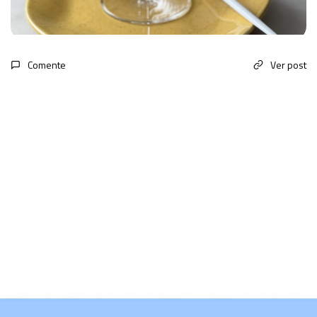
Comente
Ver post