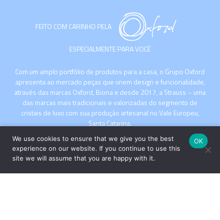
FEITO COM CARINHO PELA
ESPECIALMENTE PARA VOCÊ
Com um amplo portfólio de produtos para a casa, o Grupo Oxford
apresenta ao mercado peças que unem design e funcionalidade,
através das marcas Oxford, Biona e desde 2017, a Strauss – uma
das marcas mais tradicionais e valorizadas do segmento de
cristais de luxo com sua produção artesanal no Vale Europeu,
Santa Catarina.
We use cookies to ensure that we give you the best
OK
experience on our website. If you continue to use this
site we will assume that you are happy with it.
INSTITUCIONAL
COMPRE