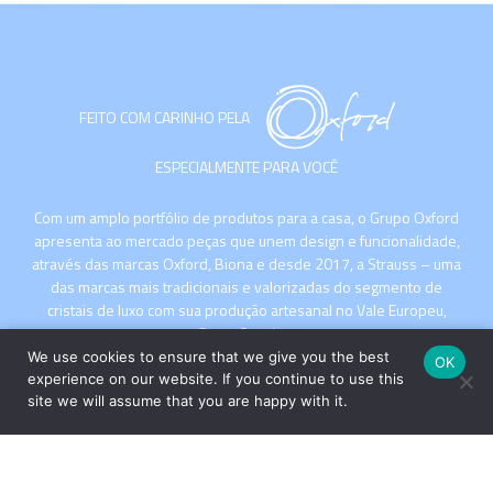
FEITO COM CARINHO PELA
ESPECIALMENTE PARA VOCÊ
Com um amplo portfólio de produtos para a casa, o Grupo Oxford
apresenta ao mercado peças que unem design e funcionalidade,
através das marcas Oxford, Biona e desde 2017, a Strauss – uma
das marcas mais tradicionais e valorizadas do segmento de
cristais de luxo com sua produção artesanal no Vale Europeu,
Santa Catarina.
We use cookies to ensure that we give you the best
OK
experience on our website. If you continue to use this
site we will assume that you are happy with it.