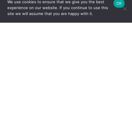
We use cookies to ensure that we give you the best
OK
experience on our website. If you continue to use this
site we will assume that you are happy with it.
FEITO COM CARINHO PELA
ESPECIALMENTE PARA VOCÊ
Com um amplo portfólio de produtos para a casa, o Grupo Oxford
apresenta ao mercado peças que unem design e funcionalidade,
através das marcas Oxford, Biona e desde 2017, a Strauss – uma
das marcas mais tradicionais e valorizadas do segmento de
cristais de luxo com sua produção artesanal no Vale Europeu,
Santa Catarina.