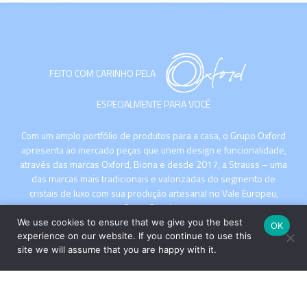
FEITO COM CARINHO PELA
ESPECIALMENTE PARA VOCÊ
Com um amplo portfólio de produtos para a casa, o Grupo Oxford
apresenta ao mercado peças que unem design e funcionalidade,
através das marcas Oxford, Biona e desde 2017, a Strauss – uma
das marcas mais tradicionais e valorizadas do segmento de
cristais de luxo com sua produção artesanal no Vale Europeu,
Santa Catarina.
We use cookies to ensure that we give you the best
OK
experience on our website. If you continue to use this
site we will assume that you are happy with it.